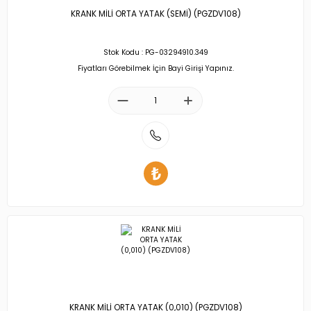
KRANK MİLİ ORTA YATAK (SEMİ) (PGZDV108)
Stok Kodu : PG-03294910.349
Fiyatları Görebilmek İçin Bayi Girişi Yapınız.
KRANK MİLİ ORTA YATAK (0,010) (PGZDV108)