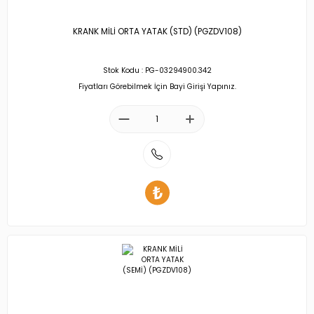
KRANK MİLİ ORTA YATAK (STD) (PGZDV108)
Stok Kodu : PG-03294900.342
Fiyatları Görebilmek İçin Bayi Girişi Yapınız.