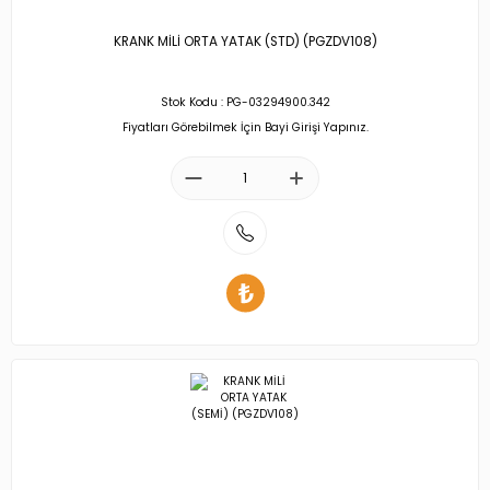
KRANK MİLİ ORTA YATAK (STD) (PGZDV108)
Stok Kodu : PG-03294900.342
Fiyatları Görebilmek İçin Bayi Girişi Yapınız.