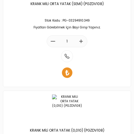
KRANK MİLİ ORTA YATAK (SEMİ) (PGZDV108)
Stok Kodu : PG-03294910.349
Fiyatları Görebilmek İçin Bayi Girişi Yapınız.
KRANK MİLİ ORTA YATAK (0,010) (PGZDV108)