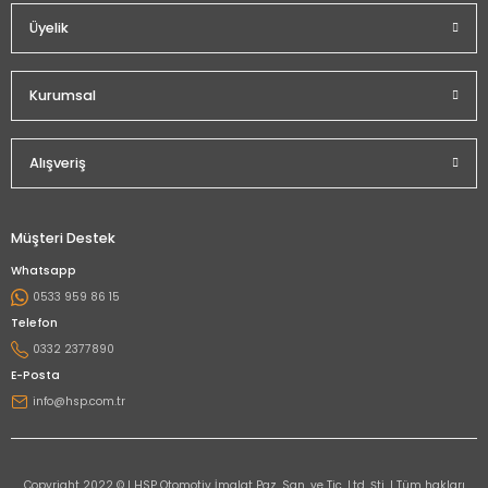
Üyelik
Kurumsal
Alışveriş
Müşteri Destek
Whatsapp
0533 959 86 15
Telefon
0332 2377890
E-Posta
info@hsp.com.tr
Copyright 2022 © I HSP Otomotiv İmalat Paz. San. ve Tic. Ltd. Şti. I Tüm hakları