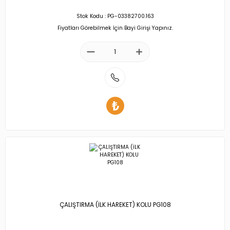
Stok Kodu : PG-03382700.163
Fiyatları Görebilmek İçin Bayi Girişi Yapınız.
ÇALIŞTIRMA (İLK HAREKET) KOLU PG108