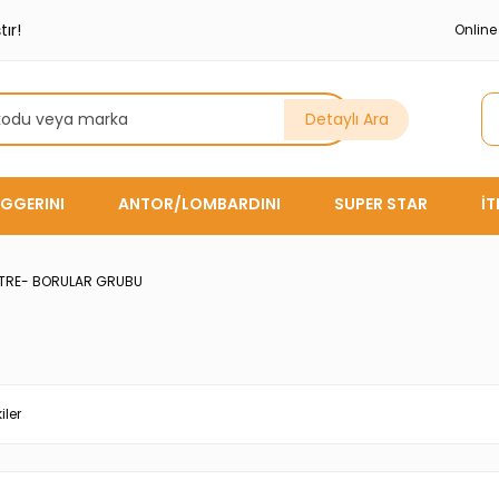
ır!
Onlin
Detaylı Ara
GGERINI
ANTOR/LOMBARDINI
SUPER STAR
İ
LTRE- BORULAR GRUBU
iler