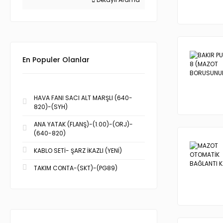
En Populer Olanlar
HAVA FANI SACI ALT MARŞLI (640-
820)-(SYH)
ANA YATAK (FLANŞ)-(1.00)-(ORJ)-
(640-820)
KABLO SETİ- ŞARZ İKAZLI (YENİ)
TAKIM CONTA-(SKT)-(PG89)