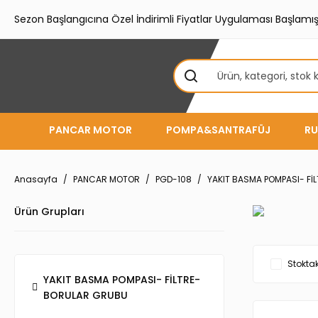
Sezon Başlangıcına Özel İndirimli Fiyatlar Uygulaması Başlamışt
PANCAR MOTOR
POMPA&SANTRAFÜJ
RU
Anasayfa
PANCAR MOTOR
PGD-108
YAKIT BASMA POMPASI- Fİ
Ürün Grupları
Stoktak
YAKIT BASMA POMPASI- FİLTRE-
BORULAR GRUBU