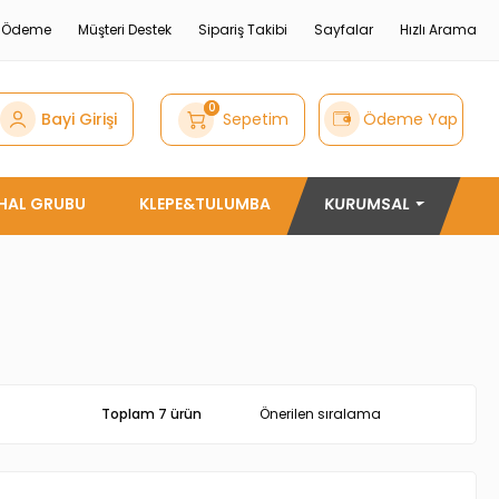
e Ödeme
Müşteri Destek
Sipariş Takibi
Sayfalar
Hızlı Arama
0
Bayi Girişi
Sepetim
Ödeme Yap
THAL GRUBU
KLEPE&TULUMBA
KURUMSAL
Toplam 7 ürün