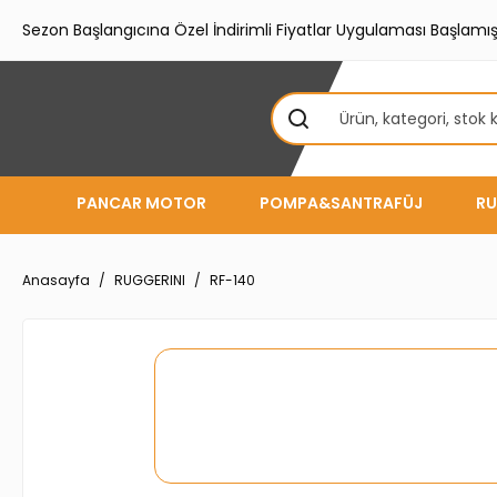
Sezon Başlangıcına Özel İndirimli Fiyatlar Uygulaması Başlamışt
PANCAR MOTOR
POMPA&SANTRAFÜJ
RU
Anasayfa
RUGGERINI
RF-140