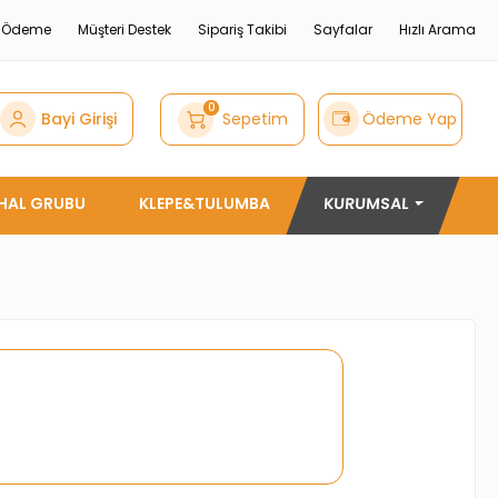
e Ödeme
Müşteri Destek
Sipariş Takibi
Sayfalar
Hızlı Arama
0
Bayi Girişi
Sepetim
Ödeme Yap
THAL GRUBU
KLEPE&TULUMBA
KURUMSAL