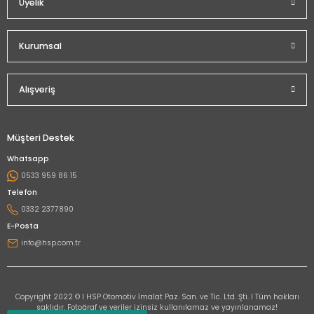
Üyelik
Kurumsal
Alışveriş
Müşteri Destek
Whatsapp
0533 959 86 15
Telefon
0332 2377890
E-Posta
info@hsp.com.tr
Copyright 2022 © I HSP Otomotiv İmalat Paz. San. ve Tic. Ltd. Şti. I Tüm hakları
saklıdır. Fotoğraf ve veriler izinsiz kullanılamaz ve yayınlanamaz!