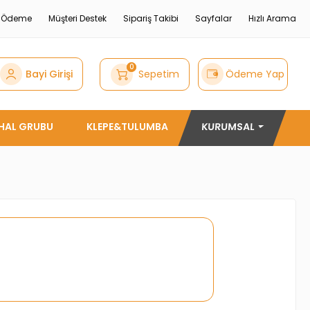
e Ödeme
Müşteri Destek
Sipariş Takibi
Sayfalar
Hızlı Arama
0
Bayi Girişi
Sepetim
Ödeme Yap
THAL GRUBU
KLEPE&TULUMBA
KURUMSAL