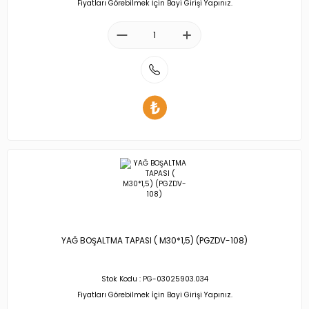
Fiyatları Görebilmek İçin Bayi Girişi Yapınız.
YAĞ SOĞ
YAĞ SOĞ
YAĞ SOĞ
GRUBU
YAĞ SOĞ
GRUBU
GRUBU
GRUBU
MOTOR FL
MOTOR FL
MOTOR FL
VE KAYIŞ 
MOTOR FL
VE KAYIŞ 
VE KAYIŞ 
GRUBU
VE KAYIŞ 
GRUBU
GRUBU
GRUBU
YAĞ BOŞALTMA TAPASI ( M30*1,5) (PGZDV-108)
Stok Kodu : PG-03025903.034
Fiyatları Görebilmek İçin Bayi Girişi Yapınız.