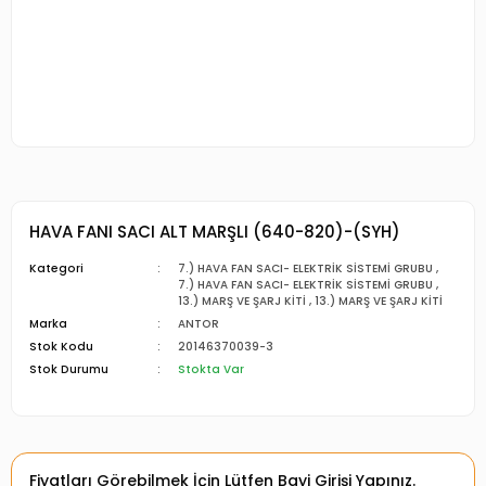
HAVA FANI SACI ALT MARŞLI (640-820)-(SYH)
Kategori
7.) HAVA FAN SACI- ELEKTRİK SİSTEMİ GRUBU
,
7.) HAVA FAN SACI- ELEKTRİK SİSTEMİ GRUBU
,
13.) MARŞ VE ŞARJ KİTİ
,
13.) MARŞ VE ŞARJ KİTİ
Marka
ANTOR
Stok Kodu
20146370039-3
Stok Durumu
Stokta Var
Fiyatları Görebilmek İçin Lütfen Bayi Girişi Yapınız.