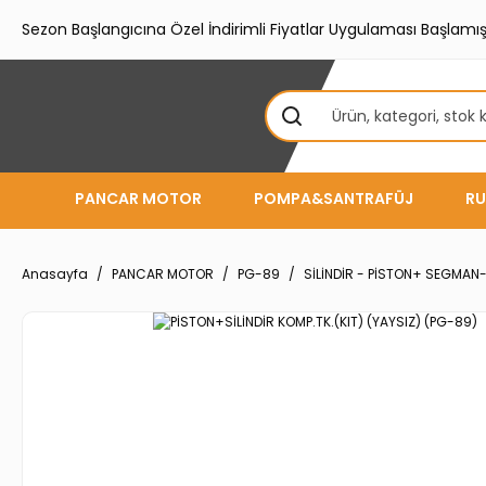
Sezon Başlangıcına Özel İndirimli Fiyatlar Uygulaması Başlamışt
PANCAR MOTOR
POMPA&SANTRAFÜJ
RU
Anasayfa
PANCAR MOTOR
PG-89
SİLİNDİR - PİSTON+ SEGMAN