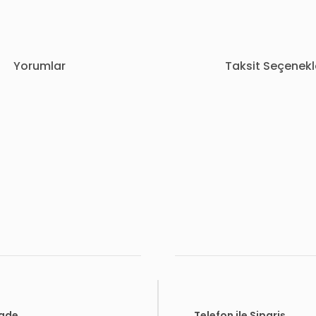
Yorumlar
Taksit Seçenekl
rda yetersiz gördüğünüz noktaları öneri formunu kullanarak tarafımıza i
Bu ürüne ilk yorumu siz yapın!
Yorum Yaz
İade
Telefon ile Sipariş