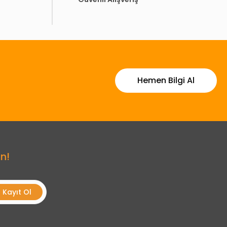
Hemen Bilgi Al
n!
Kayıt Ol