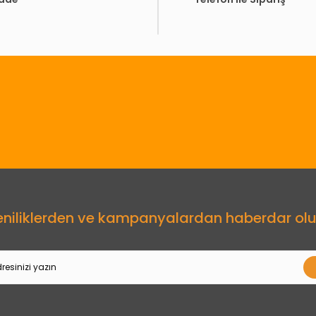
Gönder
eniliklerden ve kampanyalardan haberdar olu