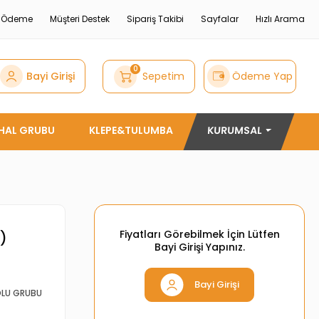
e Ödeme
Müşteri Destek
Sipariş Takibi
Sayfalar
Hızlı Arama
0
Bayi Girişi
Sepetim
Ödeme Yap
THAL GRUBU
KLEPE&TULUMBA
KURUMSAL
Fiyatları Görebilmek İçin Lütfen
)
Bayi Girişi Yapınız.
Bayi Girişi
KOLU GRUBU