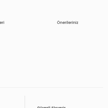
eri
Önerileriniz
letebilirsiniz.
Güvenli Alışveriş