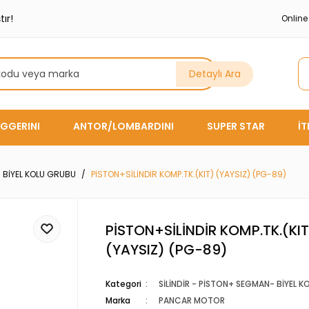
ır!
Onlin
Detaylı Ara
GGERINI
ANTOR/LOMBARDINI
SUPER STAR
İ
- BİYEL KOLU GRUBU
PİSTON+SİLİNDİR KOMP.TK.(KIT) (YAYSIZ) (PG-89)
PİSTON+SİLİNDİR KOMP.TK.(KIT
(YAYSIZ) (PG-89)
Kategori
SİLİNDİR - PİSTON+ SEGMAN- BİYEL 
Marka
PANCAR MOTOR