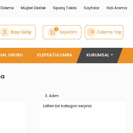
e Ödeme
Müşteri Destek
Sipariş Takibi
Sayfalar
Hızlı Arama
0
Bayi Girişi
Sepetim
Ödeme Yap
THAL GRUBU
KLEPE&TULUMBA
KURUMSAL
ma
3. Adım