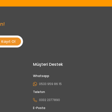
n!
Kayıt Ol
Müşteri Destek
Whatsapp
0533 959 86 15
Telefon
0332 2377890
E-Posta