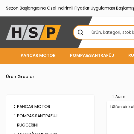
Sezon Başlangıcına Özel İndirimli Fiyatlar Uygulaması Başlamışt
PANCAR MOTOR
POMPA&SANTRAFÜJ
RU
Ürün Grupları
1. Adım
PANCAR MOTOR
POMPA&SANTRAFÜJ
RUGGERINI