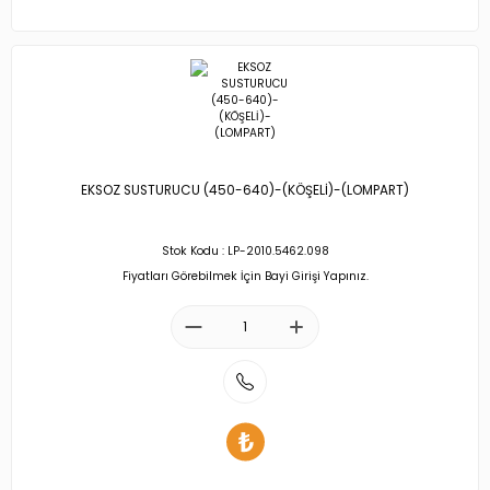
EKSOZ SUSTURUCU (450-640)-(KÖŞELİ)-(LOMPART)
Stok Kodu : LP-2010.5462.098
Fiyatları Görebilmek İçin Bayi Girişi Yapınız.