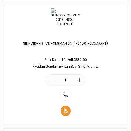
SİLİNDİR+PİSTON+SEGMAN (KIT)-(450)-(LOMPART)
Stok Kodu : LP-2011.2380.190
Fiyatları Görebilmek İçin Bayi Girişi Yapınız.