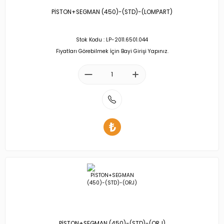
PİSTON+SEGMAN (450)-(STD)-(LOMPART)
Stok Kodu : LP-2011.6501.044
Fiyatları Görebilmek İçin Bayi Girişi Yapınız.
PİSTON+SEGMAN (450)-(STD)-(ORJ)