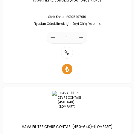
HAVA FİLTRE SÜNGERİ (450-640)-(ORJ)
Stok Kodu : 20105497010
Fiyatları Görebilmek İçin Bayi Girişi Yapınız.
HAVA FİLİTRE ÇEVRE CONTASI (450-640)-(LOMPART)