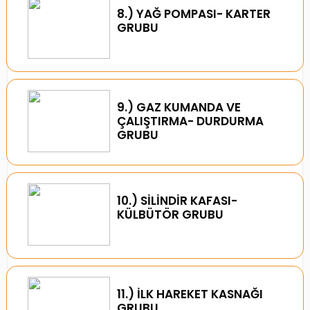
8.) YAĞ POMPASI- KARTER
YAĞ SOĞ
YAĞ SOĞ
YAĞ SOĞ
GRUBU
GRUBU
YAĞ SOĞ
GRUBU
GRUBU
GRUBU
MOTOR FL
MOTOR FL
MOTOR FL
VE KAYIŞ 
MOTOR FL
VE KAYIŞ 
VE KAYIŞ 
GRUBU
VE KAYIŞ 
GRUBU
GRUBU
GRUBU
9.) GAZ KUMANDA VE
ÇALIŞTIRMA- DURDURMA
GRUBU
10.) SİLİNDİR KAFASI-
KÜLBÜTÖR GRUBU
11.) İLK HAREKET KASNAĞI
GRUBU