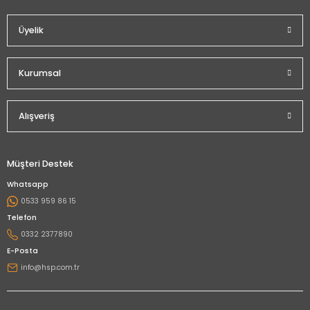
Üyelik
Kurumsal
Alışveriş
Müşteri Destek
Whatsapp
0533 959 86 15
Telefon
0332 2377890
E-Posta
info@hsp.com.tr