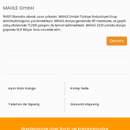
MAHLE GmbH
❓HSP Otomotiv olarak uzun yıllardır; MAHLE GmbH Türkiye Endüstriyel Grup
distribütörlüğünü yürütmekteyiz. MAHLE dünya genelinde 181 merkezde, ve çeşitli
satış ofislerinde 71,298 çalışanı ile temsil edilmektedir. MAHLE 2021 yılında dünya
çapında 10,9 Milyar Avro ciro elde etm ...
Devamı
Aynı Gün Kargo
Kolay İade
Telefon ile Sipariş
Güvenli Alışveriş
Bayilerimize özel fiyat ve kampanyalar