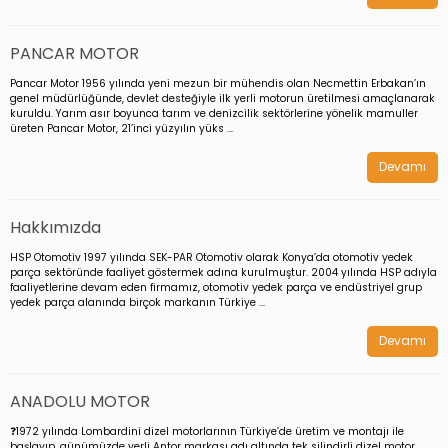
PANCAR MOTOR
Pancar Motor 1956 yılında yeni mezun bir mühendis olan Necmettin Erbakan’ın
genel müdürlüğünde, devlet desteğiyle ilk yerli motorun üretilmesi amaçlanarak
kuruldu. Yarım asır boyunca tarım ve denizcilik sektörlerine yönelik mamuller
üreten Pancar Motor, 21’inci yüzyılın yüks ...
Devamı
Hakkımızda
HSP Otomotiv 1997 yılında SEK-PAR Otomotiv olarak Konya’da otomotiv yedek
parça sektöründe faaliyet göstermek adına kurulmuştur. 2004 yılında HSP adıyla
faaliyetlerine devam eden firmamız, otomotiv yedek parça ve endüstriyel grup
yedek parça alanında birçok markanın Türkiye ...
Devamı
ANADOLU MOTOR
❓1972 yılında Lombardini dizel motorlarının Türkiye’de üretim ve montajı ile
başlayıp, günümüzde yerli Antor markası adı altında tek silindirli dizel motor