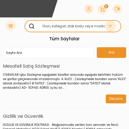
0
Tüm Sayfalar
Mesafeli Satış Sözleşmesi
1.TARAFLAR İşbu Sözleşme aşağıdaki taraflar arasında aşağıda belirtilen hüküm
ve şartlar çerçevesinde imzalanmıştır. A.‘ALICI’ ; (sözleşmede bundan sonra "ALICI"
olarak anılacaktır) B.‘SATICI’ ; (sözleşmede bundan sonra "SATICI" olarak
anılacaktır) AD- SOYAD: ADRES: İş bu sö ...
Devamı
Gizlilik ve Güvenlik
GİZLİLİK VE GÜVENLİK POLİTİKASI Mağazamızda verilen tüm servisler ve Fevzi