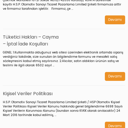
Çakmak Mahallesi 10721 Sokak No:15/1 42050 Karatay/ KONYA adresinde
kayıtlı H.S.P. Otomotiv Sanayi Ticaret Pazarlama Limited Şirketi firmamıza aittir
ve firmamız tarafından işletilir. Firmamız, çe ...
Devamı
Tüketici Hakları – Cayma
– İptal İade Koşulları
GENEL: 1.Kullanmakta olduğunuz web sitesi üzerinden elektronik ortamda sipariş
verdiğiniz takdirde, size sunulan ön bilgilendirme formunu ve mesafeli satış
sözleşmesini kabul etmiş sayılırsınız. 2.Alıcılar, satın aldıkları ürünün satış ve
teslimi ile ilgili olarak 6502 sayıl ...
Devamı
Kişisel Veriler Politikası
H.S.P. Otomotiv Sanayi Ticaret Pazarlama Limited Şirketi / HSP Otomotiv Kişisel
Veriler Politikası Kişisel Veriler Kanunu hakkında genel bilgilendirme 6698 Sayılı
Kişisel Verilerin Korunması Kanunu (bundan sonra KVKK olarak anılacaktır) 24
Mart 2016 tarihinde kabul edilmiş, ...
Devamı