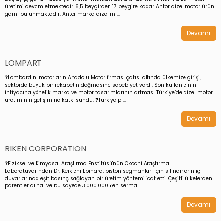
üretimi devam etmektedir. 6,5 beygirden 17 beygire kadar Antor dizel motor ürün
gamı bulunmaktadır. Antor marka dizel m ...
Devamı
LOMPART
❓Lombardını motorların Anadolu Motor firması çatısı altında ülkemize girişi,
sektörde büyük bir rekabetin doğmasına sebebiyet verdi. Son kullanıcının
ihtiyacına yönelik marka ve motor tasarımlarının artması Türkiye’de dizel motor
üretiminin gelişimine katkı sundu. ❓Türkiye p ...
Devamı
RIKEN CORPORATION
❓Fiziksel ve Kimyasal Araştırma Enstitüsü'nün Okochi Araştırma
Laboratuvarı'ndan Dr. Keikichi Ebihara, piston segmanları için silindirlerin iç
duvarlarında eşit basınç sağlayan bir üretim yöntemi icat etti. Çeşitli ülkelerden
patentler alındı ve bu sayede 3.000.000 Yen serma ...
Devamı