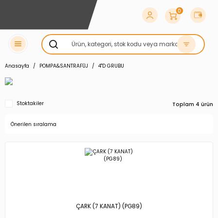
0
Anasayfa
POMPA&SANTRAFÜJ
4''D GRUBU
Stoktakiler
Toplam 4 ürün
ÇARK (7 KANAT) (PG89)