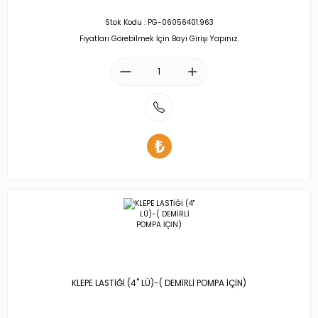
Stok Kodu : PG-06056401.963
Fiyatları Görebilmek İçin Bayi Girişi Yapınız.
KLEPE LASTİĞİ (4'' LÜ)-( DEMİRLİ POMPA İÇİN)