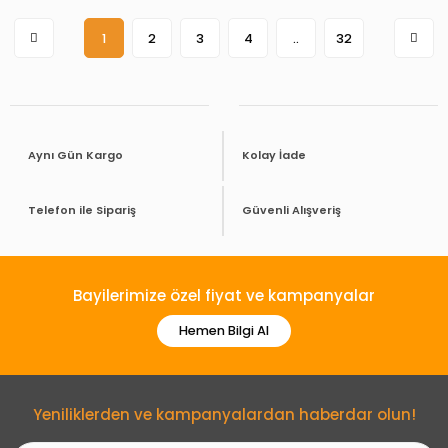
1
2
3
4
..
32
Aynı Gün Kargo
Kolay İade
Telefon ile Sipariş
Güvenli Alışveriş
Bayilerimize özel fiyat ve kampanyalar
Hemen Bilgi Al
Yeniliklerden ve kampanyalardan haberdar olun!