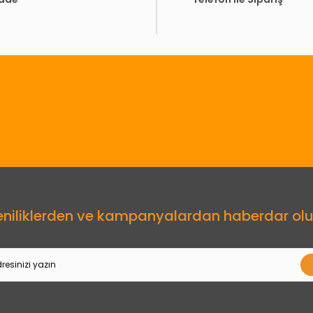
Gönder
eniliklerden ve kampanyalardan haberdar olu