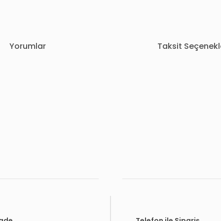
Yorumlar
Taksit Seçenekl
rda yetersiz gördüğünüz noktaları öneri formunu kullanarak tarafımıza i
Bu ürüne ilk yorumu siz yapın!
Yorum Yaz
İade
Telefon ile Sipariş