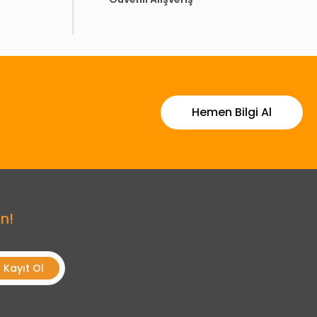
Hemen Bilgi Al
n!
Kayıt Ol