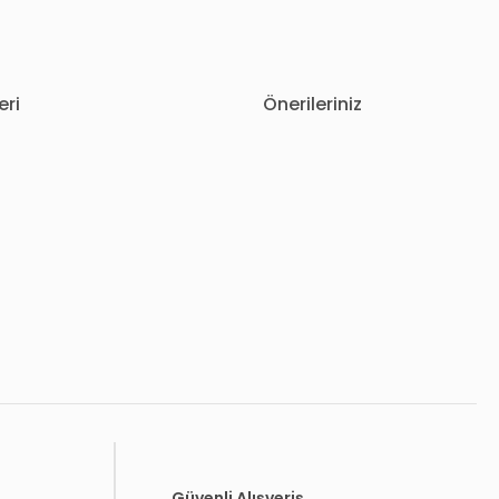
eri
Önerileriniz
letebilirsiniz.
Güvenli Alışveriş