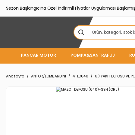
Sezon Başlangıcına Özel İndirimli Fiyatlar Uygulaması Başlamışt
PANCAR MOTOR
POMPA&SANTRAFÜJ
RU
Anasayfa
ANTOR/LOMBARDINI
4-LD640
6.) YAKIT DEPOSU VE 