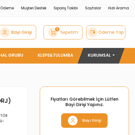
e Ödeme
Müşteri Destek
Sipariş Takibi
Sayfalar
Hızlı Arama
0
Bayi Girişi
Sepetim
Ödeme Yap
THAL GRUBU
KLEPE&TULUMBA
KURUMSAL
Fiyatları Görebilmek İçin Lütfen
ORJ)
Bayi Girişi Yapınız.
KTÖR
Bayi Girişi
SI-