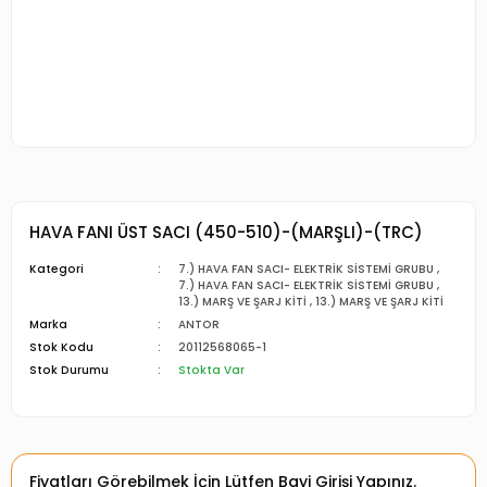
HAVA FANI ÜST SACI (450-510)-(MARŞLI)-(TRC)
Kategori
7.) HAVA FAN SACI- ELEKTRİK SİSTEMİ GRUBU
,
7.) HAVA FAN SACI- ELEKTRİK SİSTEMİ GRUBU
,
13.) MARŞ VE ŞARJ KİTİ
,
13.) MARŞ VE ŞARJ KİTİ
Marka
ANTOR
Stok Kodu
20112568065-1
Stok Durumu
Stokta Var
Fiyatları Görebilmek İçin Lütfen Bayi Girişi Yapınız.