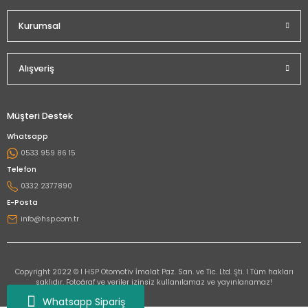
Kurumsal
Alışveriş
Müşteri Destek
Whatsapp
0533 959 86 15
Telefon
0332 2377890
E-Posta
info@hsp.com.tr
Copyright 2022 © I HSP Otomotiv İmalat Paz. San. ve Tic. Ltd. Şti. I Tüm hakları
saklıdır. Fotoğraf ve veriler izinsiz kullanılamaz ve yayınlanamaz!
Whatsapp Sipariş