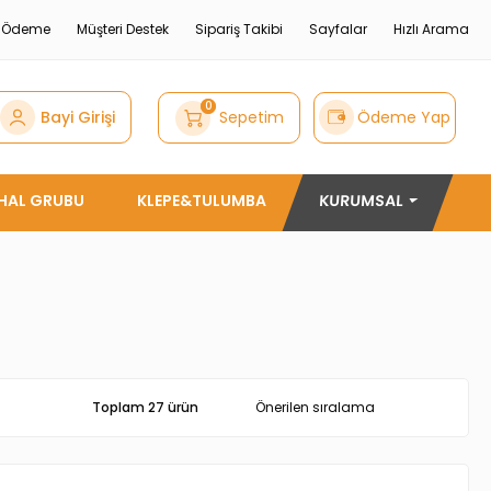
e Ödeme
Müşteri Destek
Sipariş Takibi
Sayfalar
Hızlı Arama
0
Bayi Girişi
Sepetim
Ödeme Yap
THAL GRUBU
KLEPE&TULUMBA
KURUMSAL
Toplam 27 ürün