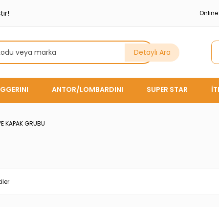
ır!
Onlin
Detaylı Ara
GGERINI
ANTOR/LOMBARDINI
SUPER STAR
İ
 VE KAPAK GRUBU
iler