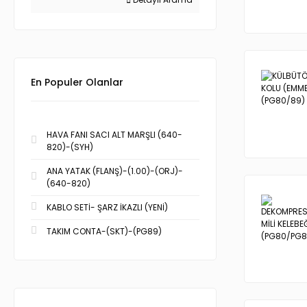
En Populer Olanlar
HAVA FANI SACI ALT MARŞLI (640-
820)-(SYH)
ANA YATAK (FLANŞ)-(1.00)-(ORJ)-
(640-820)
KABLO SETİ- ŞARZ İKAZLI (YENİ)
TAKIM CONTA-(SKT)-(PG89)