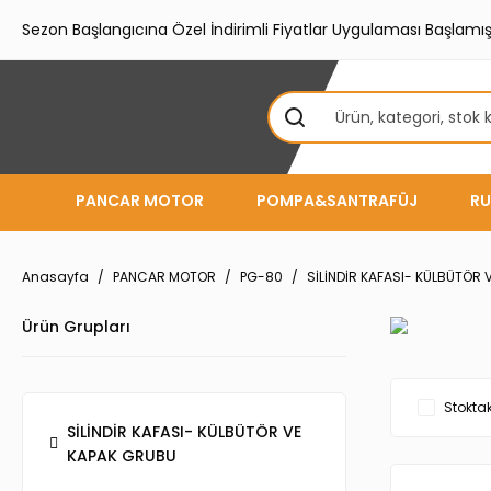
Sezon Başlangıcına Özel İndirimli Fiyatlar Uygulaması Başlamışt
PANCAR MOTOR
POMPA&SANTRAFÜJ
RU
Anasayfa
PANCAR MOTOR
PG-80
SİLİNDİR KAFASI- KÜLBÜTÖR
Ürün Grupları
Stoktak
SİLİNDİR KAFASI- KÜLBÜTÖR VE
KAPAK GRUBU