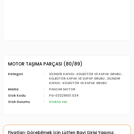
MOTOR TAŞIMA PARÇASI (80/89)
Kategori
SİLİNDİR KAFASI- KÜLBÜTÖR VE KAPAK GRUBU
,
KÜLBÜTÖR KAPAK VE SUPAP GRUBU
,
SİLİNDİR
KAFASI- KÜLBÜTÖR VE KAPAK GRUBU
Marka
PANCAR MOTOR
Stok Kodu
PG-03329601.034
Stok Durumu
Stokta Var
Fiyatları Görebilmek İçin Lütfen Bayi Girişi Yapınız.