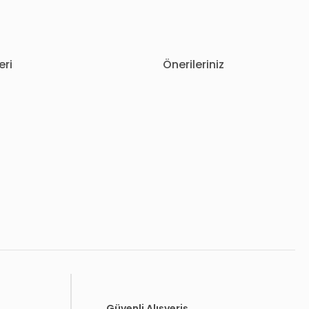
eri
Önerileriniz
letebilirsiniz.
Güvenli Alışveriş