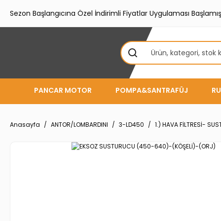
Sezon Başlangıcına Özel İndirimli Fiyatlar Uygulaması Başlamışt
PANCAR MOTOR
POMPA&SANTRAFÜJ
RU
Anasayfa
ANTOR/LOMBARDINI
3-LD450
1.) HAVA FİLTRESİ- S