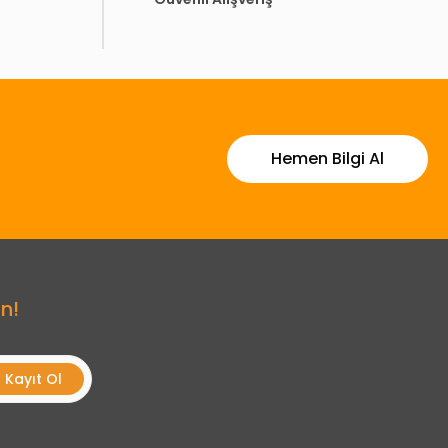
Hemen Bilgi Al
n!
Kayıt Ol