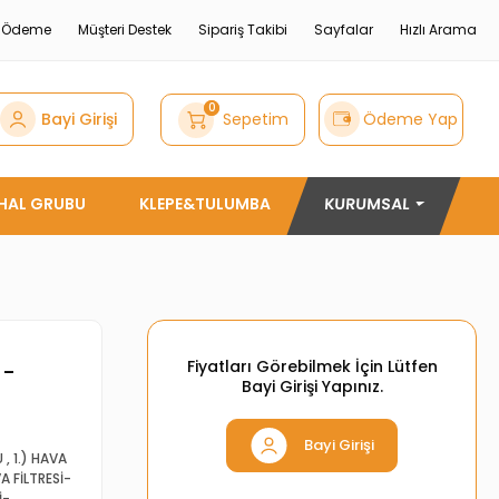
e Ödeme
Müşteri Destek
Sipariş Takibi
Sayfalar
Hızlı Arama
0
Bayi Girişi
Sepetim
Ödeme Yap
THAL GRUBU
KLEPE&TULUMBA
KURUMSAL
Fiyatları Görebilmek İçin Lütfen
)-
Bayi Girişi Yapınız.
Bayi Girişi
U
,
1.) HAVA
VA FİLTRESİ-
İ-