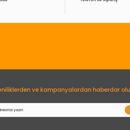
Gönder
eniliklerden ve kampanyalardan haberdar olu