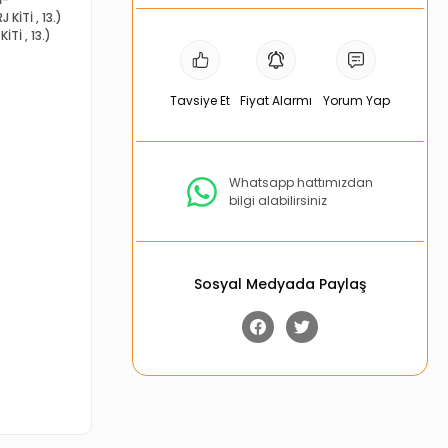
J KİTİ
,
13.)
KİTİ
,
13.)
Tavsiye Et
Fiyat Alarmı
Yorum Yap
Whatsapp hattımızdan
bilgi alabilirsiniz
Sosyal Medyada Paylaş