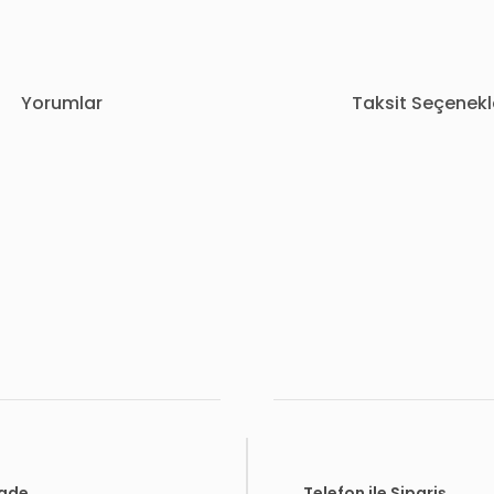
Yorumlar
Taksit Seçenekl
rda yetersiz gördüğünüz noktaları öneri formunu kullanarak tarafımıza i
Bu ürüne ilk yorumu siz yapın!
Yorum Yaz
İade
Telefon ile Sipariş