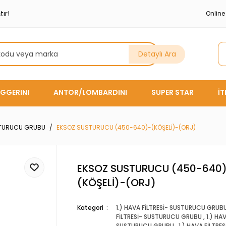
ır!
Onlin
Detaylı Ara
GGERINI
ANTOR/LOMBARDINI
SUPER STAR
İ
USTURUCU GRUBU
EKSOZ SUSTURUCU (450-640)-(KÖŞELİ)-(ORJ)
EKSOZ SUSTURUCU (450-640
(KÖŞELİ)-(ORJ)
Kategori
1.) HAVA FİLTRESİ- SUSTURUCU GRUB
FİLTRESİ- SUSTURUCU GRUBU
,
1.) HA
SUSTURUCU GRUBU
,
1.) HAVA FİLTRES