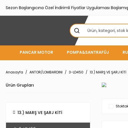
Sezon Başlangıcına Özel İndirimli Fiyatlar Uygulaması Başlamışt
PANCAR MOTOR
POMPA&SANTRAFÜJ
RU
Anasayfa
ANTOR/LOMBARDINI
3-LD450
13.) MARŞ VE ŞARJ KİTİ
Ürün Grupları
Stoktak
13.) MARŞ VE ŞARJ KİTİ