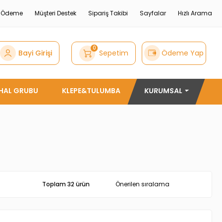
e Ödeme
Müşteri Destek
Sipariş Takibi
Sayfalar
Hızlı Arama
0
Bayi Girişi
Sepetim
Ödeme Yap
THAL GRUBU
KLEPE&TULUMBA
KURUMSAL
Toplam 32 ürün