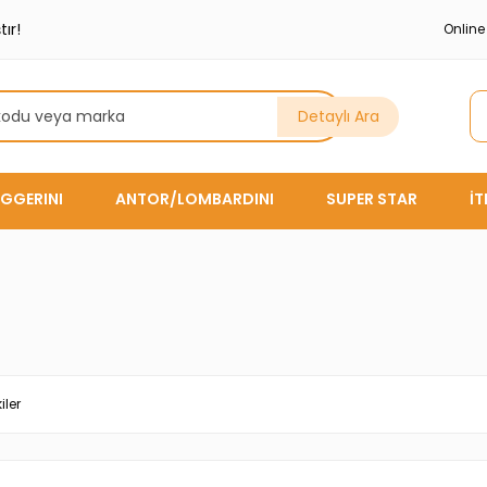
ır!
Onlin
Detaylı Ara
GGERINI
ANTOR/LOMBARDINI
SUPER STAR
İ
iler