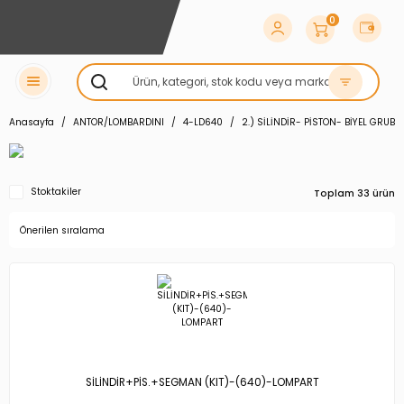
0
Anasayfa
ANTOR/LOMBARDINI
4-LD640
2.) SİLİNDİR- PİSTON- BİYEL GRUBU
Stoktakiler
Toplam 33 ürün
SİLİNDİR+PİS.+SEGMAN (KIT)-(640)-LOMPART