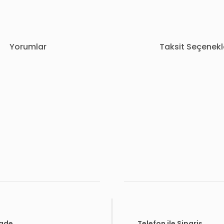
Yorumlar
Taksit Seçenekl
rda yetersiz gördüğünüz noktaları öneri formunu kullanarak tarafımıza i
Bu ürüne ilk yorumu siz yapın!
Yorum Yaz
İade
Telefon ile Sipariş