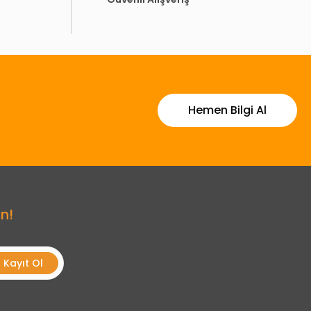
Hemen Bilgi Al
n!
Kayıt Ol