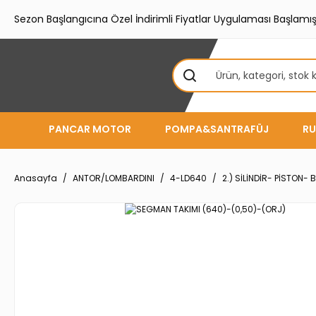
Sezon Başlangıcına Özel İndirimli Fiyatlar Uygulaması Başlamışt
PANCAR MOTOR
POMPA&SANTRAFÜJ
RU
Anasayfa
ANTOR/LOMBARDINI
4-LD640
2.) SİLİNDİR- PİSTON- 