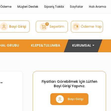
e Ödeme
Müşteri Destek
Sipariş Takibi
Sayfalar
Hızlı Arama
0
Bayi Girişi
Sepetim
Ödeme Yap
THAL GRUBU
KLEPE&TULUMBA
KURUMSAL
Fiyatları Görebilmek İçin Lütfen
)-
Bayi Girişi Yapınız.
Bayi Girişi