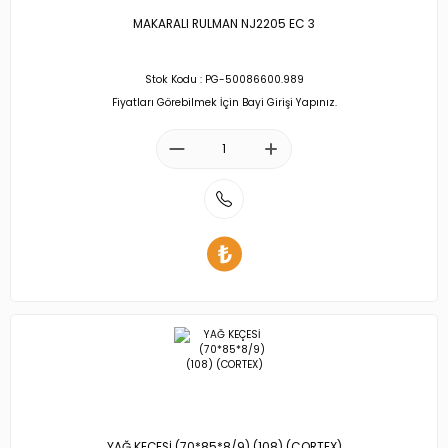
MAKARALI RULMAN NJ2205 EC 3
Stok Kodu : PG-50086600.989
Fiyatları Görebilmek İçin Bayi Girişi Yapınız.
YAĞ KEÇESİ (70*85*8/9) (108) (CORTEX)