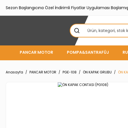
Sezon Başlangıcına Özel İndirimli Fiyatlar Uygulaması Başlamışt
PANCAR MOTOR
POMPA&SANTRAFÜJ
RU
Anasayfa
PANCAR MOTOR
PGE-108
ÖN KAPAK GRUBU
ÖN KA