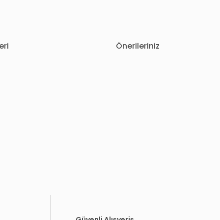
eri
Önerileriniz
letebilirsiniz.
Güvenli Alışveriş