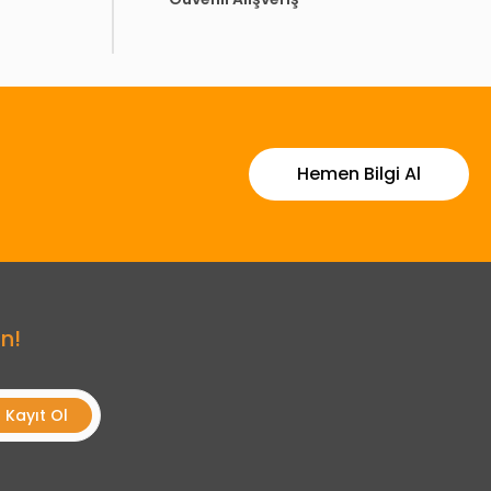
Hemen Bilgi Al
n!
Kayıt Ol