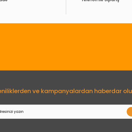
Gönder
eniliklerden ve kampanyalardan haberdar olu