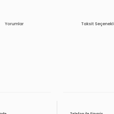
Yorumlar
Taksit Seçenekl
rda yetersiz gördüğünüz noktaları öneri formunu kullanarak tarafımıza i
Bu ürüne ilk yorumu siz yapın!
Yorum Yaz
İade
Telefon ile Sipariş