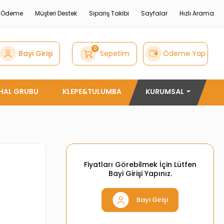
e Ödeme
Müşteri Destek
Sipariş Takibi
Sayfalar
Hızlı Arama
0
Bayi Girişi
Sepetim
Ödeme Yap
THAL GRUBU
KLEPE&TULUMBA
KURUMSAL
Fiyatları Görebilmek İçin Lütfen
Bayi Girişi Yapınız.
Bayi Girişi