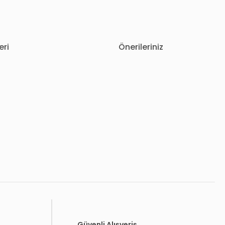
eri
Önerileriniz
letebilirsiniz.
Güvenli Alışveriş