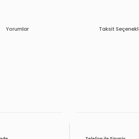
Yorumlar
Taksit Seçenekl
rda yetersiz gördüğünüz noktaları öneri formunu kullanarak tarafımıza i
Bu ürüne ilk yorumu siz yapın!
Yorum Yaz
İade
Telefon ile Sipariş