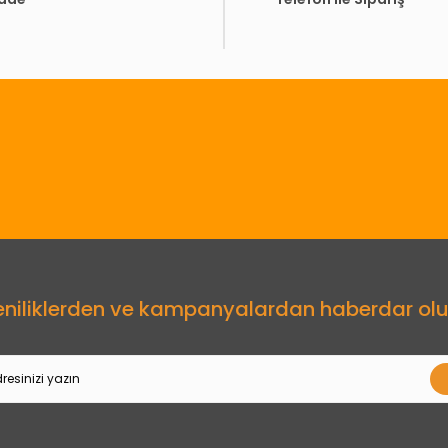
Gönder
eniliklerden ve kampanyalardan haberdar olu