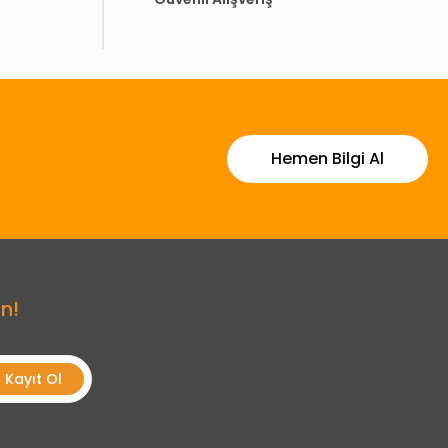
Hemen Bilgi Al
n!
Kayıt Ol