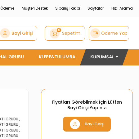
e Ödeme
Müşteri Destek
Sipariş Takibi
Sayfalar
Hızlı Arama
0
Bayi Girişi
Sepetim
Ödeme Yap
THAL GRUBU
KLEPE&TULUMBA
KURUMSAL
Fiyatları Görebilmek İçin Lütfen
Bayi Girişi Yapınız.
ATI GRUBU
,
Bayi Girişi
ATI GRUBU
,
ATI GRUBU
,
ATI GRUBU