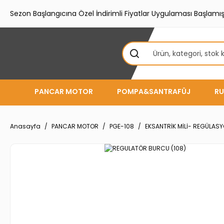
Sezon Başlangıcına Özel İndirimli Fiyatlar Uygulaması Başlamışt
PANCAR MOTOR
POMPA&SANTRAFÜJ
RU
Anasayfa
PANCAR MOTOR
PGE-108
EKSANTRİK MİLİ- REGÜLAS