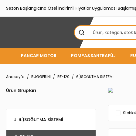
Sezon Başlangıcına Özel İndirimli Fiyatlar Uygulaması Başlamışt
PANCAR MOTOR
POMPA&SANTRAFÜJ
RU
Anasayfa
RUGGERINI
RF-120
6.)SOĞUTMA SİSTEMİ
Ürün Grupları
Stoktak
6.)SOĞUTMA SİSTEMİ