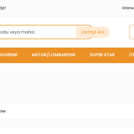
ır!
Onlin
Detaylı Ara
GGERINI
ANTOR/LOMBARDINI
SUPER STAR
İ
iler