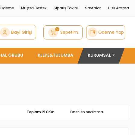
e Ödeme
Müşteri Destek
Sipariş Takibi
Sayfalar
Hızlı Arama
0
Bayi Girişi
Sepetim
Ödeme Yap
THAL GRUBU
KLEPE&TULUMBA
KURUMSAL
Toplam 21 ürün