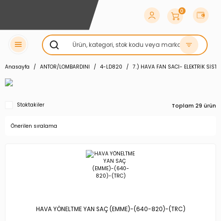
0
Anasayfa
ANTOR/LOMBARDINI
4-LD820
7.) HAVA FAN SACI- ELEKTRİK SİST
Stoktakiler
Toplam 29 ürün
HAVA YÖNELTME YAN SAÇ (EMME)-(640-820)-(TRC)