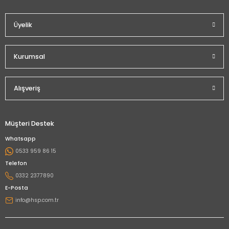
Üyelik
Kurumsal
Alışveriş
Müşteri Destek
Whatsapp
0533 959 86 15
Telefon
0332 2377890
E-Posta
info@hsp.com.tr