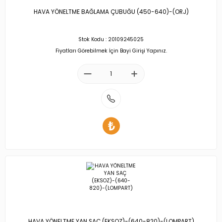
HAVA YÖNELTME BAĞLAMA ÇUBUĞU (450-640)-(ORJ)
Stok Kodu : 20109245025
Fiyatları Görebilmek İçin Bayi Girişi Yapınız.
HAVA YÖNELTME YAN SAÇ (EKSOZ)-(640-820)-(LOMPART)