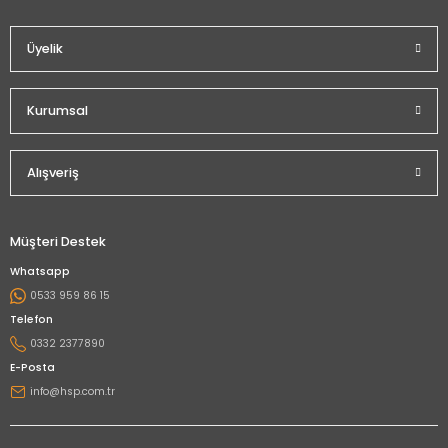
Üyelik
Kurumsal
Alışveriş
Müşteri Destek
Whatsapp
0533 959 86 15
Telefon
0332 2377890
E-Posta
info@hsp.com.tr