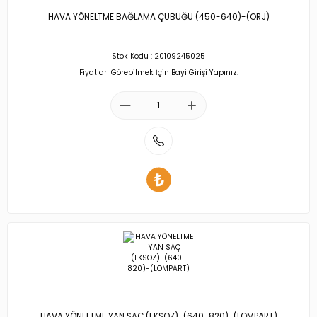
HAVA YÖNELTME BAĞLAMA ÇUBUĞU (450-640)-(ORJ)
Stok Kodu : 20109245025
Fiyatları Görebilmek İçin Bayi Girişi Yapınız.
HAVA YÖNELTME YAN SAÇ (EKSOZ)-(640-820)-(LOMPART)