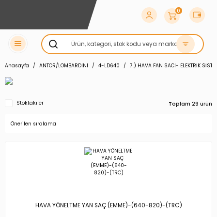
0
Anasayfa
ANTOR/LOMBARDINI
4-LD640
7.) HAVA FAN SACI- ELEKTRİK SİST
Stoktakiler
Toplam 29 ürün
HAVA YÖNELTME YAN SAÇ (EMME)-(640-820)-(TRC)