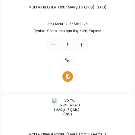
VOLTAJ REGULATÖRÜ (MARŞLI 6 ÇIKIŞ)-(ORJ)
Stok Kodu : 20387362028
Fiyatları Görebilmek İçin Bayi Girişi Yapınız.
VOLTAJ REGULATÖRÜ (MARŞLI 7 ÇIKIŞ)-(ORJ)