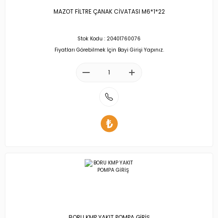
MAZOT FİLTRE ÇANAK CİVATASI M6*1*22
Stok Kodu : 20401760076
Fiyatları Görebilmek İçin Bayi Girişi Yapınız.
BORU KMP YAKIT POMPA GİRİŞ