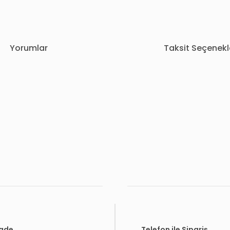
Yorumlar
Taksit Seçenekl
rda yetersiz gördüğünüz noktaları öneri formunu kullanarak tarafımıza i
Bu ürüne ilk yorumu siz yapın!
Yorum Yaz
İade
Telefon ile Sipariş