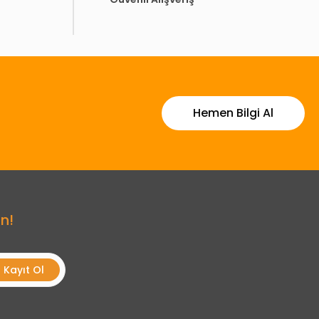
Hemen Bilgi Al
n!
Kayıt Ol