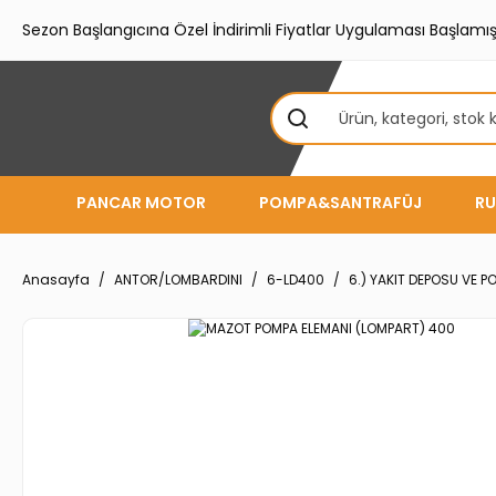
Sezon Başlangıcına Özel İndirimli Fiyatlar Uygulaması Başlamışt
PANCAR MOTOR
POMPA&SANTRAFÜJ
RU
Anasayfa
ANTOR/LOMBARDINI
6-LD400
6.) YAKIT DEPOSU VE 