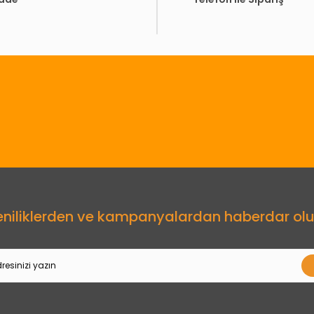
Gönder
eniliklerden ve kampanyalardan haberdar olu