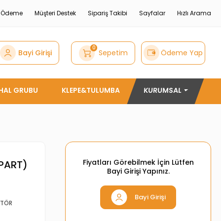
e Ödeme
Müşteri Destek
Sipariş Takibi
Sayfalar
Hızlı Arama
0
Bayi Girişi
Sepetim
Ödeme Yap
THAL GRUBU
KLEPE&TULUMBA
KURUMSAL
Fiyatları Görebilmek İçin Lütfen
PART)
Bayi Girişi Yapınız.
Bayi Girişi
KTÖR