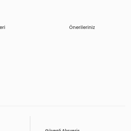
eri
Önerileriniz
letebilirsiniz.
Güvenli Alışveriş