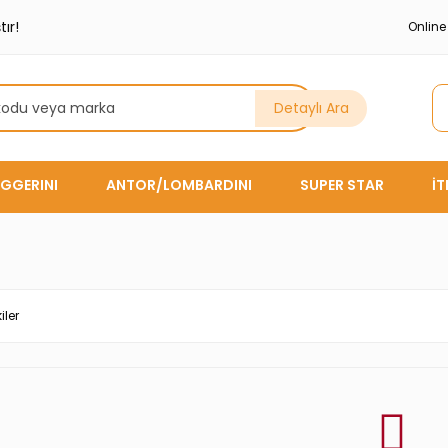
ır!
Onlin
Detaylı Ara
GGERINI
ANTOR/LOMBARDINI
SUPER STAR
İ
iler