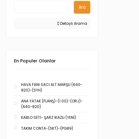
Ara
Detaylı Arama
En Populer Olanlar
HAVA FANI SACI ALT MARŞLI (640-
820)-(SYH)
ANA YATAK (FLANŞ)-(1.00)-(ORJ)-
(640-820)
KABLO SETİ- ŞARZ İKAZLI (YENİ)
TAKIM CONTA-(SKT)-(PG89)