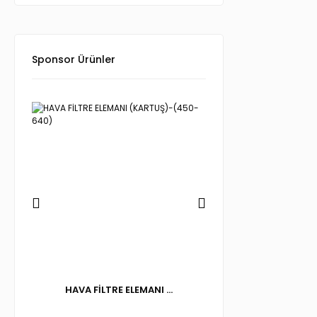
Sponsor Ürünler
..
HAVA FİLTRE ELEMANI ...
PİSTON+SİLİNDİR 