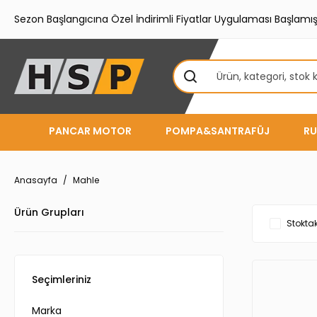
Sezon Başlangıcına Özel İndirimli Fiyatlar Uygulaması Başlamışt
PANCAR MOTOR
POMPA&SANTRAFÜJ
RU
Anasayfa
Mahle
Ürün Grupları
Stoktak
Seçimleriniz
Marka