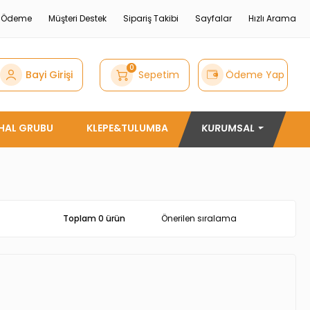
e Ödeme
Müşteri Destek
Sipariş Takibi
Sayfalar
Hızlı Arama
0
Bayi Girişi
Sepetim
Ödeme Yap
THAL GRUBU
KLEPE&TULUMBA
KURUMSAL
Toplam 0 ürün