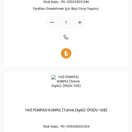
Stok Kodu : PG-03302800.344
Fiyatları Görebilmek İçin Bayi Girişi Yapınız.
YAĞ POMPASI KOMPLE (Tahrik Dişlili)-(PGDV-108)
Stok Kodu : PG-00569300.359