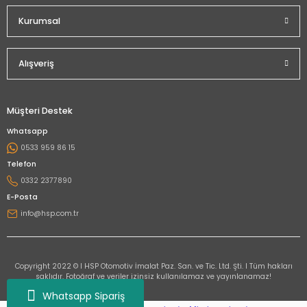
Kurumsal
Alışveriş
Müşteri Destek
Whatsapp
0533 959 86 15
Telefon
0332 2377890
E-Posta
info@hsp.com.tr
Copyright 2022 © I HSP Otomotiv İmalat Paz. San. ve Tic. Ltd. Şti. I Tüm hakları
saklıdır. Fotoğraf ve veriler izinsiz kullanılamaz ve yayınlanamaz!
Whatsapp Sipariş