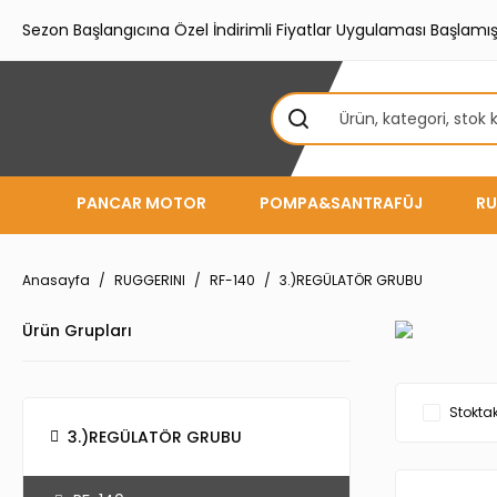
Sezon Başlangıcına Özel İndirimli Fiyatlar Uygulaması Başlamışt
PANCAR MOTOR
POMPA&SANTRAFÜJ
RU
Anasayfa
RUGGERINI
RF-140
3.)REGÜLATÖR GRUBU
Ürün Grupları
Stoktak
3.)REGÜLATÖR GRUBU