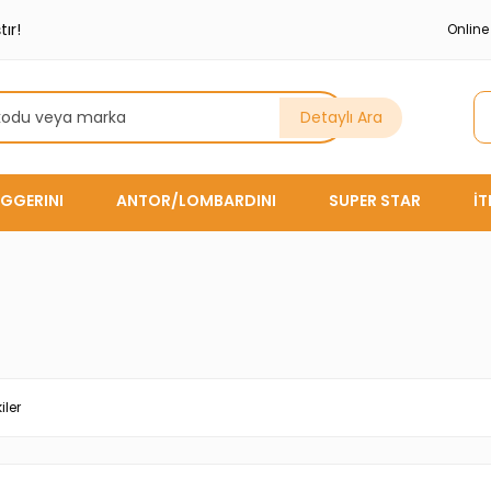
ır!
Onlin
Detaylı Ara
GGERINI
ANTOR/LOMBARDINI
SUPER STAR
İ
iler