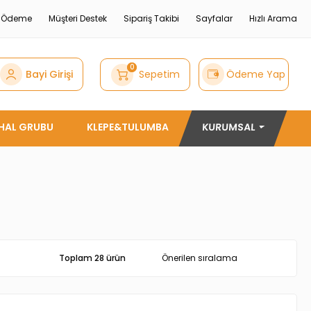
e Ödeme
Müşteri Destek
Sipariş Takibi
Sayfalar
Hızlı Arama
0
Bayi Girişi
Sepetim
Ödeme Yap
THAL GRUBU
KLEPE&TULUMBA
KURUMSAL
Toplam 28 ürün