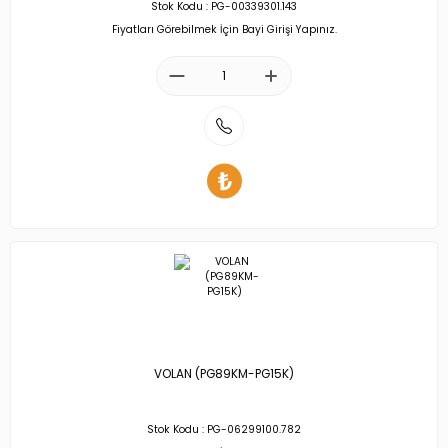
Stok Kodu : PG-00339301.143
Fiyatları Görebilmek İçin Bayi Girişi Yapınız.
VOLAN (PG89KM-PG15K)
Stok Kodu : PG-06299100.782