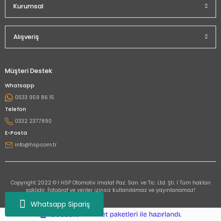
Kurumsal
Alışveriş
Müşteri Destek
Whatsapp
0533 959 86 15
Telefon
0332 2377890
E-Posta
info@hsp.com.tr
Copyright 2022 © I HSP Otomotiv İmalat Paz. San. ve Tic. Ltd. Şti. I Tüm hakları
saklıdır. Fotoğraf ve veriler izinsiz kullanılamaz ve yayınlanamaz!
Whatsapp Sipariş
ideasoft
ile
e-