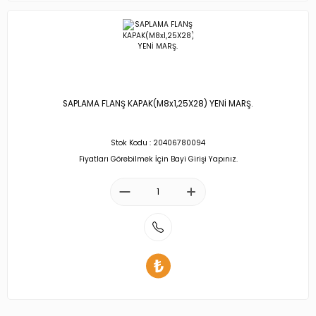
SAPLAMA FLANŞ KAPAK(M8x1,25X28) YENİ MARŞ.
Stok Kodu : 20406780094
Fiyatları Görebilmek İçin Bayi Girişi Yapınız.