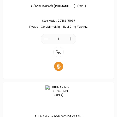
GÖVDE KAPAĞI (RULMANLI TİP)-(ORJ)
Stok Kodu : 20116645097
Fiyatları Görebilmek İçin Bayi Girişi Yapınız.
RULMAN NJ-206(GÖVDE KAPAK)