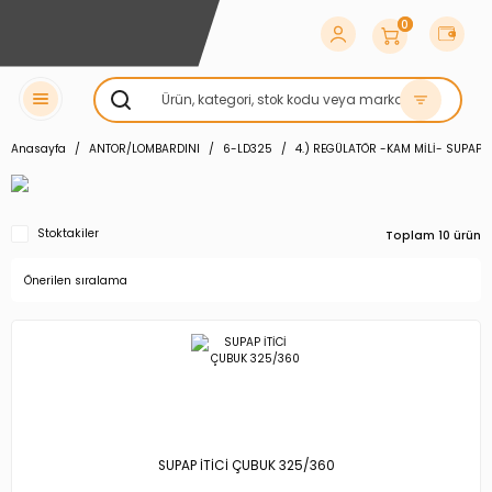
0
Anasayfa
ANTOR/LOMBARDINI
6-LD325
4.) REGÜLATÖR -KAM MİLİ- SUPAP İ
Stoktakiler
Toplam 10 ürün
SUPAP İTİCİ ÇUBUK 325/360