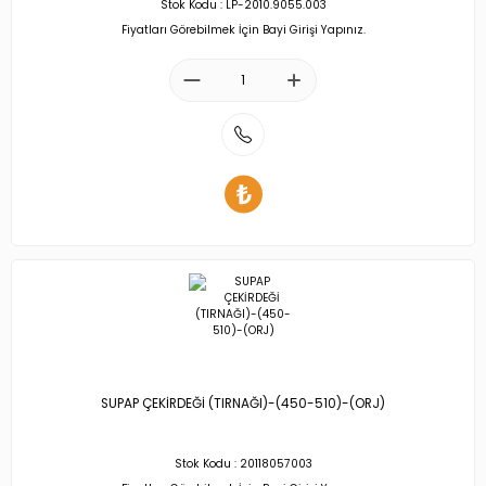
Stok Kodu : LP-2010.9055.003
Fiyatları Görebilmek İçin Bayi Girişi Yapınız.
SUPAP ÇEKİRDEĞİ (TIRNAĞI)-(450-510)-(ORJ)
Stok Kodu : 20118057003