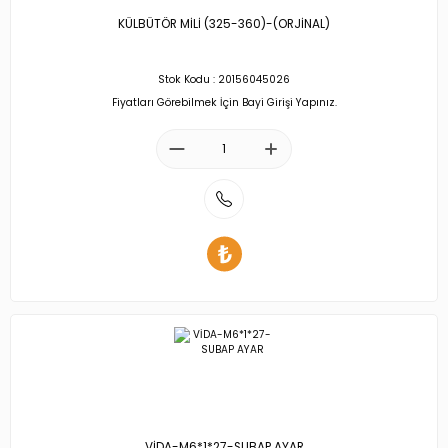
KÜLBÜTÖR MİLİ (325-360)-(ORJİNAL)
Stok Kodu : 20156045026
Fiyatları Görebilmek İçin Bayi Girişi Yapınız.
VİDA-M6*1*27-SUBAP AYAR