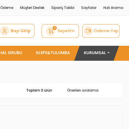
e Ödeme
Müşteri Destek
Sipariş Takibi
Sayfalar
Hızlı Arama
0
Bayi Girişi
Sepetim
Ödeme Yap
THAL GRUBU
KLEPE&TULUMBA
KURUMSAL
Toplam 0 ürün