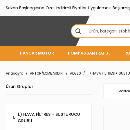
Sezon Başlangıcına Özel İndirimli Fiyatlar Uygulaması Başlamışt
PANCAR MOTOR
POMPA&SANTRAFÜJ
RU
Anasayfa
ANTOR/LOMBARDINI
AD320
1.) HAVA FİLTRESİ+ SUS
Ürün Grupları
Stoktak
1.) HAVA FİLTRESİ+ SUSTURUCU
GRUBU