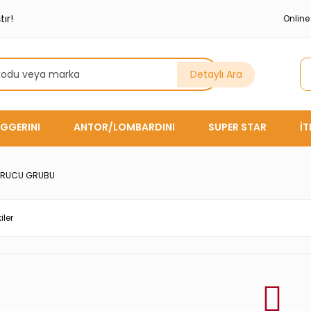
ır!
Onlin
Detaylı Ara
GGERINI
ANTOR/LOMBARDINI
SUPER STAR
İ
TURUCU GRUBU
iler