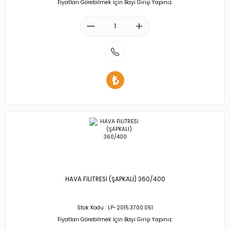
Fiyatları Görebilmek İçin Bayi Girişi Yapınız.
YAĞ SOĞ
YAĞ SOĞ
YAĞ SOĞ
GRUBU
YAĞ SOĞ
GRUBU
GRUBU
GRUBU
MOTOR FL
MOTOR FL
MOTOR FL
VE KAYIŞ 
MOTOR FL
VE KAYIŞ 
VE KAYIŞ 
GRUBU
VE KAYIŞ 
GRUBU
GRUBU
GRUBU
HAVA FİLİTRESİ (ŞAPKALI) 360/400
Stok Kodu : LP-2015.3700.051
Fiyatları Görebilmek İçin Bayi Girişi Yapınız.