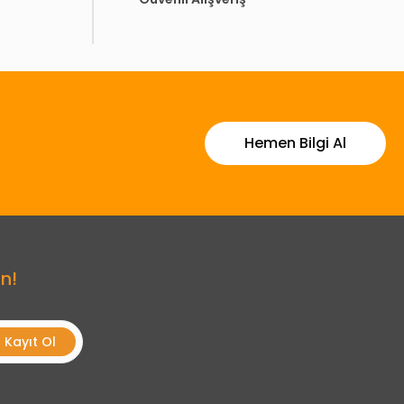
Hemen Bilgi Al
n!
Kayıt Ol