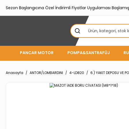
Sezon Başlangıcına Özel İndirimli Fiyatlar Uygulaması Başlamışt
PANCAR MOTOR
POMPA&SANTRAFÜJ
RU
Anasayfa
ANTOR/LOMBARDINI
4-LD820
6.) YAKIT DEPOSU VE 