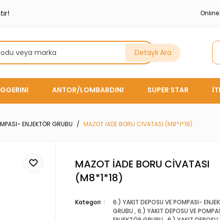
ır!
Onlin
Detaylı Ara
GGERINI
ANTOR/LOMBARDINI
SUPER STAR
İ
POMPASI- ENJEKTÖR GRUBU
MAZOT İADE BORU CİVATASI (M8*1*18)
MAZOT İADE BORU CİVATASI
(M8*1*18)
Kategori
6.) YAKIT DEPOSU VE POMPASI- ENJE
GRUBU
,
6.) YAKIT DEPOSU VE POMPA
ENJEKTÖR GRUBU
,
6.) YAKIT DEPOSU