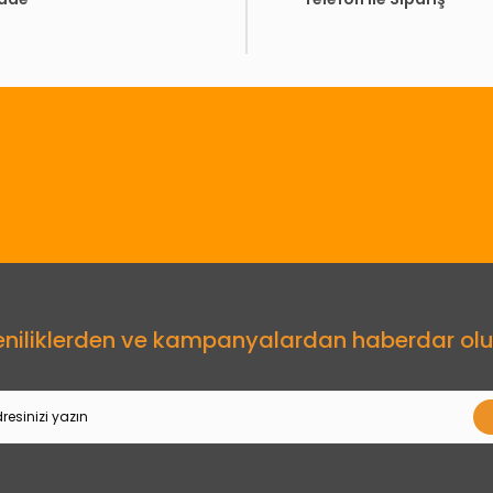
Gönder
eniliklerden ve kampanyalardan haberdar olu