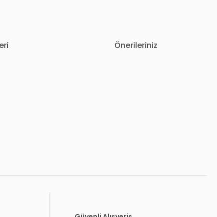
eri
Önerileriniz
letebilirsiniz.
Güvenli Alışveriş