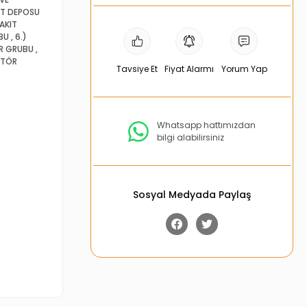
IT DEPOSU
YAKIT
BU
,
6.)
ÖR GRUBU
,
KTÖR
Tavsiye Et
Fiyat Alarmı
Yorum Yap
Whatsapp hattımızdan
bilgi alabilirsiniz
Sosyal Medyada Paylaş