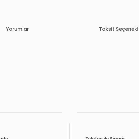
Yorumlar
Taksit Seçenekl
rda yetersiz gördüğünüz noktaları öneri formunu kullanarak tarafımıza i
Bu ürüne ilk yorumu siz yapın!
Yorum Yaz
İade
Telefon ile Sipariş