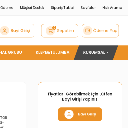
e Ödeme
Müşteri Destek
Sipariş Takibi
Sayfalar
Hızlı Arama
0
Bayi Girişi
Sepetim
Ödeme Yap
THAL GRUBU
KLEPE&TULUMBA
KURUMSAL
Fiyatları Görebilmek İçin Lütfen
Bayi Girişi Yapınız.
Bayi Girişi
KTÖR
SI-
 VE