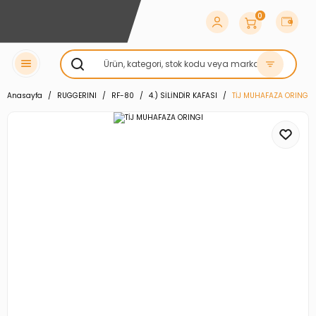
0
Anasayfa
RUGGERINI
RF-80
4.) SİLİNDİR KAFASI
TİJ MUHAFAZA ORINGI