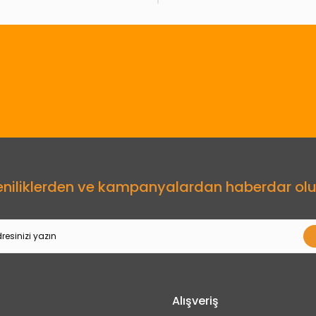
Gönder
eniliklerden ve kampanyalardan haberdar olu
Alışveriş