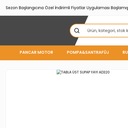
Sezon Başlangıcına Özel İndirimli Fiyatlar Uygulaması Başlamışt
PANCAR MOTOR
POMPA&SANTRAFÜJ
RU