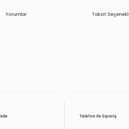
Yorumlar
Taksit Seçenekl
rda yetersiz gördüğünüz noktaları öneri formunu kullanarak tarafımıza i
Bu ürüne ilk yorumu siz yapın!
Yorum Yaz
İade
Telefon ile Sipariş