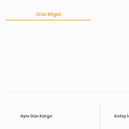
Ürün Bilgisi
Bu ürünün fiyat bilgisi, resim, ürün açıklamalarında ve diğer konula
Görüş ve önerileriniz için teşekkür ederiz.
Ürün resmi kalitesiz, bozuk veya görüntülenemiyor.
Ürün açıklamasında eksik bilgiler bulunuyor.
Ürün bilgilerinde hatalar bulunuyor.
Ürün fiyatı diğer sitelerden daha pahalı.
Bu ürüne benzer farklı alternatifler olmalı.
Aynı Gün Kargo
Kolay 