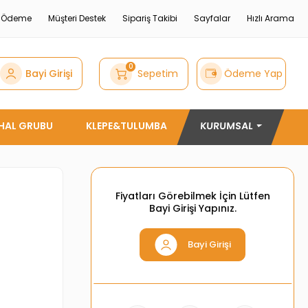
e Ödeme
Müşteri Destek
Sipariş Takibi
Sayfalar
Hızlı Arama
0
Bayi Girişi
Sepetim
Ödeme Yap
THAL GRUBU
KLEPE&TULUMBA
KURUMSAL
Fiyatları Görebilmek İçin Lütfen
Bayi Girişi Yapınız.
Bayi Girişi