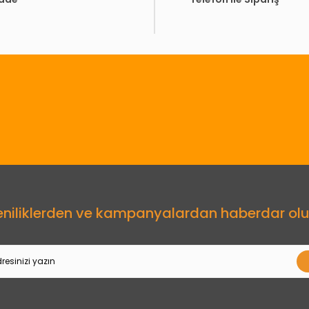
Gönder
eniliklerden ve kampanyalardan haberdar olu